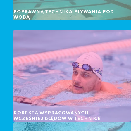
POPRAWNĄ TECHNIKĄ PŁYWANIA POD
WODĄ
KOREKTĄ WYPRACOWANYCH
WCZEŚNIEJ BŁĘDÓW W TECHNICE