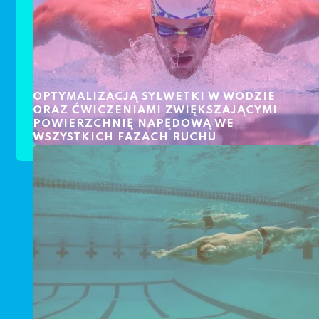
OPTYMALIZACJĄ SYLWETKI W WODZIE
ORAZ ĆWICZENIAMI ZWIĘKSZAJĄCYMI
POWIERZCHNIĘ NAPĘDOWĄ WE
WSZYSTKICH FAZACH RUCHU