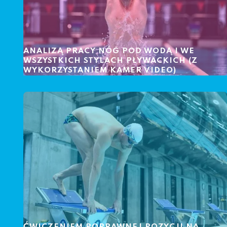
ANALIZĄ PRACY NÓG POD WODĄ I WE
WSZYSTKICH STYLACH PŁYWACKICH (Z
WYKORZYSTANIEM KAMER VIDEO)
ĆWICZENIEM POPRAWNEJ POZYCJI NA