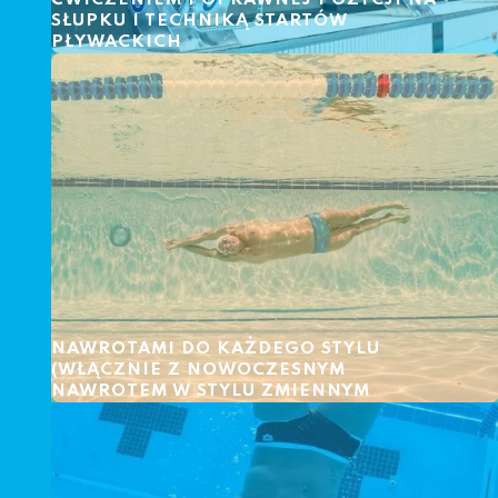
SŁUPKU I TECHNIKĄ STARTÓW
PŁYWACKICH
NAWROTAMI DO KAŻDEGO STYLU
(WŁĄCZNIE Z NOWOCZESNYM
NAWROTEM W STYLU ZMIENNYM