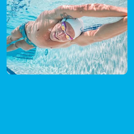
3x60min
• 1000 zł
60min
• 400zł