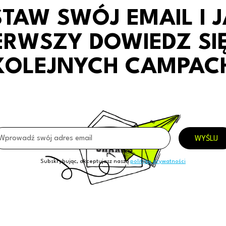
TAW SWÓJ EMAIL I 
ERWSZY DOWIEDZ SI
KOLEJNYCH CAMPAC
Subskrybując, akceptujasz naszą
politykę prywatności