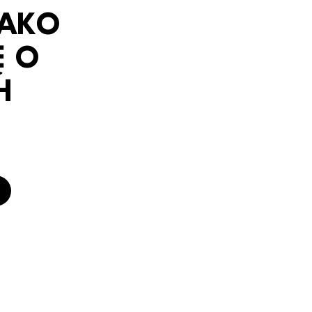
JAKO
Ę O
H