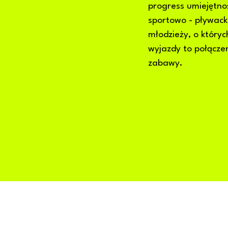
progress umiejętno
sportowo - pływacki
młodzieży, o który
wyjazdy to połącze
zabawy.