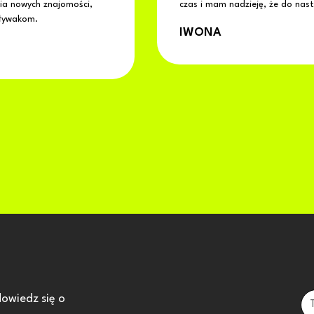
nia nowych znajomości,
czas i mam nadzieję, że do nas
pływakom.
IWONA
dowiedz się o