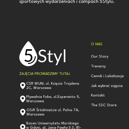
sportowych wydarzeniach i campach 5Stylu.
O NAS
Our Story
Trenerzy
ZAJĘCIA PROWADZIMY TUTAJ
Cennik i Lokalizacje
CSR WUM, ul. Księcia Trojdena
Jak wybrać zajęcia
2C, Warszawa
Kontakt
Pływalnia Foka, ul.Esperanto 5,
Warszawa
The SSC Store
OSiR Śródmieście ul. Polna 7A,
Warszawa
Basen Uniwersytetu Morskiego
w Gdyni, al. Jana Pawła II 3, 81-