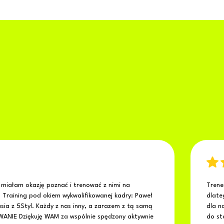
miałam okazję poznać i trenować z nimi na
Trene
 Training pod okiem wykwalifikowanej kadry: Paweł
dlate
asia z 5Styl. Każdy z nas inny, a zarazem z tą samą
dla n
PŁYWANIE Dziękuję WAM za wspólnie spędzony aktywnie
do sto