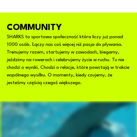
COMMUNITY
SHARKS to sportowa społeczność która liczy już ponad
1000 osób. Łączy nas coś więcej niż pasja do pływania.
Trenujemy razem, startujemy w zawodach, biegamy,
jeździmy na rowerach i celebrujemy życie w ruchu. Tu nie
chodzi o wyniki. Chodzi o relacje, które powstają w trakcie
wspólnego wysiłku. O momenty, kiedy czujemy, że
jesteśmy częścią czegoś większego.