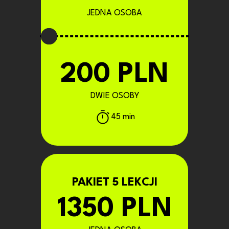
JEDNA OSOBA
200 PLN
DWIE OSOBY
45 min
PAKIET 5 LEKCJI
1350 PLN