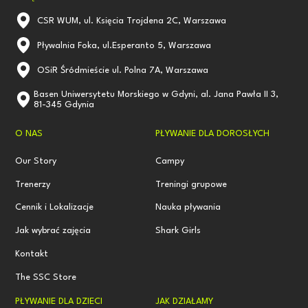
CSR WUM, ul. Księcia Trojdena 2C, Warszawa
Pływalnia Foka, ul.Esperanto 5, Warszawa
OSiR Śródmieście ul. Polna 7A, Warszawa
Basen Uniwersytetu Morskiego w Gdyni, al. Jana Pawła II 3,
81-345 Gdynia
O NAS
PŁYWANIE DLA DOROSŁYCH
Our Story
Campy
Trenerzy
Treningi grupowe
Cennik i Lokalizacje
Nauka pływania
Jak wybrać zajęcia
Shark Girls
Kontakt
The SSC Store
PŁYWANIE DLA DZIECI
JAK DZIAŁAMY