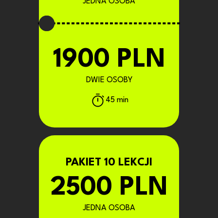
JEDNA OSOBA
1900 PLN
DWIE OSOBY
45 min
PAKIET 10 LEKCJI
2500 PLN
JEDNA OSOBA