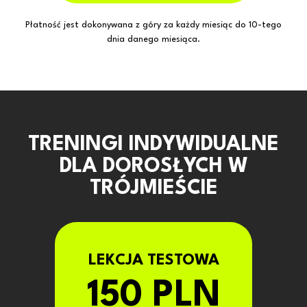
Płatność jest dokonywana z góry za każdy miesiąc do 10-tego
dnia danego miesiąca.
TRENINGI INDYWIDUALNE
DLA DOROSŁYCH W
TRÓJMIEŚCIE
LEKCJA TESTOWA
150 PLN