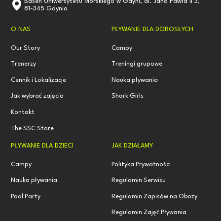
Basen Uniwersytetu Morskiego w Gdyni, al. Jana Pawła II 3,
81-345 Gdynia
O NAS
PŁYWANIE DLA DOROSŁYCH
Our Story
Campy
Trenerzy
Treningi grupowe
Cennik i Lokalizacje
Nauka pływania
Jak wybrać zajęcia
Shark Girls
Kontakt
The SSC Store
PŁYWANIE DLA DZIECI
JAK DZIAŁAMY
Campy
Polityka Prywatności
Nauka pływania
Regulamin Serwisu
Pool Party
Regulamin Zapisów na Obozy
Regulamin Zajęć Pływania